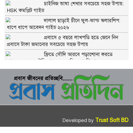
চাইনিজ ভাষা শেখার সবচেয়ে সহজ উপায়:
HSK কমপ্লিট গাইড
দালাল ছাড়াই চীনে ফুল-ফান্ড স্কলারশিপ:
ধাপে ধাপে আবেদন গাইড ২০২৬
প্রবাসে ৫ বছরে লাখপতি হতে জেনে নিন
প্রবাসে টাকা জমানোর সবচেয়ে সহজ উপায়
ফ্রিতে সৌদি আরবে পড়াশোনা করতে
আবেদন করুন সৌদি আরব সরকারি স্কলারশিপে
চীনে ফ্রি স্কলারশিপ মানে কি সত্যিই ফ্রি?
কুরবানীর প্রতিটি পশমে সওয়াব: ইসলাম কী
বলে জানুন
ভাগে কুরবানি দেওয়ার নিয়ম: সবচেয়ে সহজ
ব্যাখ্যা
Trust Soft BD
Developed by