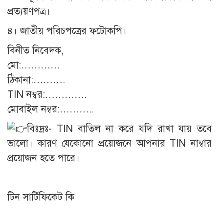
প্রত্যয়ণপত্র।
৪। জাতীয় পরিচপত্রের ফটোকপি।
বিনীত নিবেদক,
মো:…………
ঠিকানা:……….
TIN নম্বর:………….
মোবাইল নম্বর:………..
বিঃদ্রঃ- TIN বাতিল না করে যদি রাখা যায় তবে
ভালো। কারণ যেকোনো প্রয়োজনে আপনার TIN নাম্বার
প্রয়োজন হতে পারে।
টিন সার্টিফিকেট কি