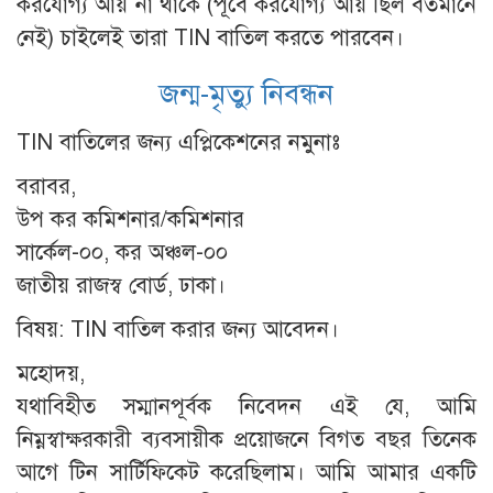
করযোগ্য আয় না থাকে (পূর্বে করযোগ্য আয় ছিল বর্তমানে
নেই) চাইলেই তারা TIN বাতিল করতে পারবেন।
জন্ম-মৃত্যু নিবন্ধন
TIN বাতিলের জন্য এপ্লিকেশনের নমুনাঃ
বরাবর,
উপ কর কমিশনার/কমিশনার
সার্কেল-০০, কর অঞ্চল-০০
জাতীয় রাজস্ব বোর্ড, ঢাকা।
বিষয়: TIN বাতিল করার জন্য আবেদন।
মহোদয়,
যথাবিহীত সম্মানপূর্বক নিবেদন এই যে, আমি
নিম্নস্বাক্ষরকারী ব্যবসায়ীক প্রয়োজনে বিগত বছর তিনেক
আগে টিন সার্টিফিকেট করেছিলাম। আমি আমার একটি