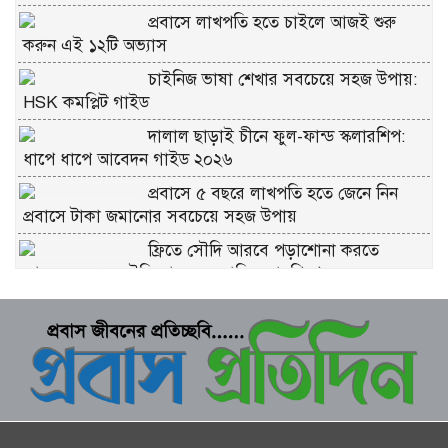
প্রবাসে লাখপতি হতে চাইলে আজই শুরু
করুন এই ১২টি অভ্যাস
চাইনিজ ভাষা শেখার সবচেয়ে সহজ উপায়:
HSK কমপ্লিট গাইড
দালাল ছাড়াই চীনে ফুল-ফান্ড স্কলারশিপ:
ধাপে ধাপে আবেদন গাইড ২০২৬
প্রবাসে ৫ বছরে লাখপতি হতে জেনে নিন
প্রবাসে টাকা জমানোর সবচেয়ে সহজ উপায়
ফ্রিতে সৌদি আরবে পড়াশোনা করতে
আবেদন করুন সৌদি আরব সরকারি স্কলারশিপে
চীনে ফ্রি স্কলারশিপ মানে কি সত্যিই ফ্রি?
কুরবানীর প্রতিটি পশমে সওয়াব: ইসলাম কী
বলে জানুন
ভাগে কুরবানি দেওয়ার নিয়ম: সবচেয়ে সহজ
ব্যাখ্যা