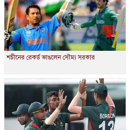
শচীনের রেকর্ড ভাঙলেন সৌম্য সরকার