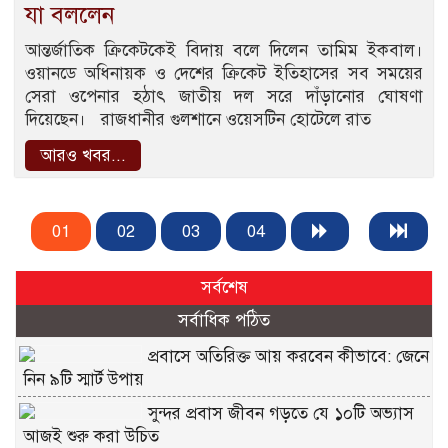
যা বললেন
আন্তর্জাতিক ক্রিকেটকেই বিদায় বলে দিলেন তামিম ইকবাল।
ওয়ানডে অধিনায়ক ও দেশের ক্রিকেট ইতিহাসের সব সময়ের
সেরা ওপেনার হঠাৎ জাতীয় দল সরে দাঁড়ানোর ঘোষণা
দিয়েছেন। রাজধানীর গুলশানে ওয়েসটিন হোটেলে রাত
আরও খবর...
01
02
03
04
সর্বশেষ
সর্বাধিক পঠিত
প্রবাসে অতিরিক্ত আয় করবেন কীভাবে: জেনে
নিন ৯টি স্মার্ট উপায়
সুন্দর প্রবাস জীবন গড়তে যে ১০টি অভ্যাস
আজই শুরু করা উচিত