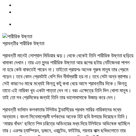
শ্রাবন্তীর শারীরিক উষ্ণতা
শ্রাবন্তী মানেই সোশ্যাল মিডিয়ার ঝড়। থেকে থেকেই তিনি শারীরিক উষ্ণতা ছড়িয়ে
ধামাকা দেখান। তার এত সুন্দর শারীরিক উষ্ণতা আর রূপের ছটায় নেটিজেনরা পাগল
না হয়ে কেউ থাকতেই পারেন না। তাইতো প্রায়শঃ অনেক পুরুষ মানুষ তার প্রেমে
পড়েন। তবে কোন প্রেমটাই বেশি দিন দীর্ঘস্থায়ী হয় না। তবে সেটা অন্য ব্যাপার।
সেই কারণেও মাঝে মধ্যেই কিন্তু কটু কথা ধেয়ে আসে শ্রাবন্তীর দিকে। কিন্তু
তাতে এই নায়িকা খুব একটা পাত্তা দেন না। বরং এক্ষেত্রে তিনি দিল খোলা মানুষ।
তাই তো সব প্রেমিকের জন্যই তিনি তার ভালোবাসাকে উজাড় করে দেন।
শ্রাবন্তী বর্তমান কলকাতার টলিউড ইন্ডাস্ট্রির প্রথম সারির নায়িকাদের মধ্যে
অন্যতম। বাংলা সিনেমাপ্রেমী দর্শকদের অনেক হিট ছবি উপহার দিয়েছেন তিনি।
‘মায়ার বাঁধন’ ছবিতে শিশু চরিত্রে অভিনয়ের মধ্য দিয়ে টলিউডে অভিষেক ঘটেছিল
তার। এরপর চ্যাম্পিয়ন, দুজনে, ওয়ান্টেড, ফাইটার, গয়নার বাক্স ছবিগুলোতে তার