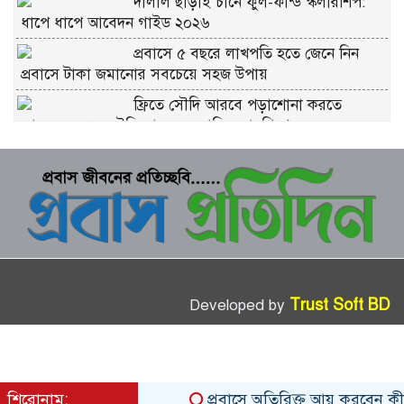
দালাল ছাড়াই চীনে ফুল-ফান্ড স্কলারশিপ:
ধাপে ধাপে আবেদন গাইড ২০২৬
প্রবাসে ৫ বছরে লাখপতি হতে জেনে নিন
প্রবাসে টাকা জমানোর সবচেয়ে সহজ উপায়
ফ্রিতে সৌদি আরবে পড়াশোনা করতে
আবেদন করুন সৌদি আরব সরকারি স্কলারশিপে
চীনে ফ্রি স্কলারশিপ মানে কি সত্যিই ফ্রি?
কুরবানীর প্রতিটি পশমে সওয়াব: ইসলাম কী
বলে জানুন
ভাগে কুরবানি দেওয়ার নিয়ম: সবচেয়ে সহজ
ব্যাখ্যা
Trust Soft BD
Developed by
শিরোনাম:
প্রবাসে অতিরিক্ত আয় করবেন কীভাবে: