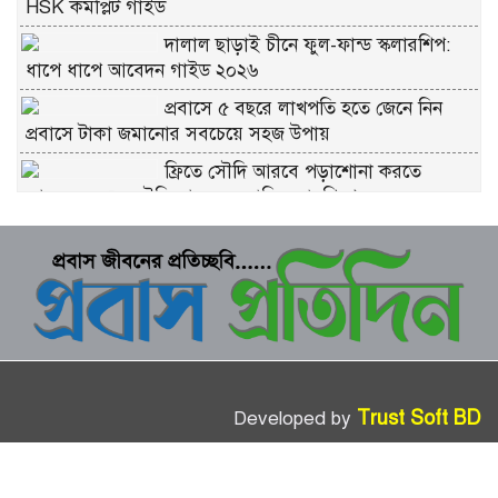
HSK কমপ্লিট গাইড
দালাল ছাড়াই চীনে ফুল-ফান্ড স্কলারশিপ:
ধাপে ধাপে আবেদন গাইড ২০২৬
প্রবাসে ৫ বছরে লাখপতি হতে জেনে নিন
প্রবাসে টাকা জমানোর সবচেয়ে সহজ উপায়
ফ্রিতে সৌদি আরবে পড়াশোনা করতে
আবেদন করুন সৌদি আরব সরকারি স্কলারশিপে
চীনে ফ্রি স্কলারশিপ মানে কি সত্যিই ফ্রি?
কুরবানীর প্রতিটি পশমে সওয়াব: ইসলাম কী
বলে জানুন
ভাগে কুরবানি দেওয়ার নিয়ম: সবচেয়ে সহজ
ব্যাখ্যা
Trust Soft BD
Developed by