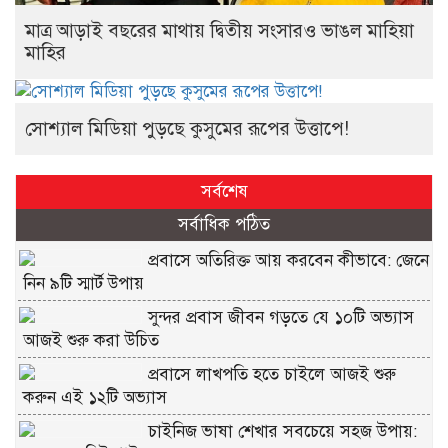
মাত্র আড়াই বছরের মাথায় দ্বিতীয় সংসারও ভাঙল মাহিয়া
মাহির
সোশ্যাল মিডিয়া পুড়ছে কুসুমের রূপের উত্তাপে!
সর্বশেষ
সর্বাধিক পঠিত
প্রবাসে অতিরিক্ত আয় করবেন কীভাবে: জেনে
নিন ৯টি স্মার্ট উপায়
সুন্দর প্রবাস জীবন গড়তে যে ১০টি অভ্যাস
আজই শুরু করা উচিত
প্রবাসে লাখপতি হতে চাইলে আজই শুরু
করুন এই ১২টি অভ্যাস
চাইনিজ ভাষা শেখার সবচেয়ে সহজ উপায়: