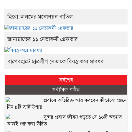
হিরো আলমের মনোনয়ন বাতিল
জামায়াতের ১১ নেতাকর্মী গ্রেফতার
বাগেরহাটে ছাত্রলীগ নেতাকে বিবস্ত্র করে মারধর
সর্বশেষ
সর্বাধিক পঠিত
প্রবাসে অতিরিক্ত আয় করবেন কীভাবে: জেনে
নিন ৯টি স্মার্ট উপায়
সুন্দর প্রবাস জীবন গড়তে যে ১০টি অভ্যাস
আজই শুরু করা উচিত