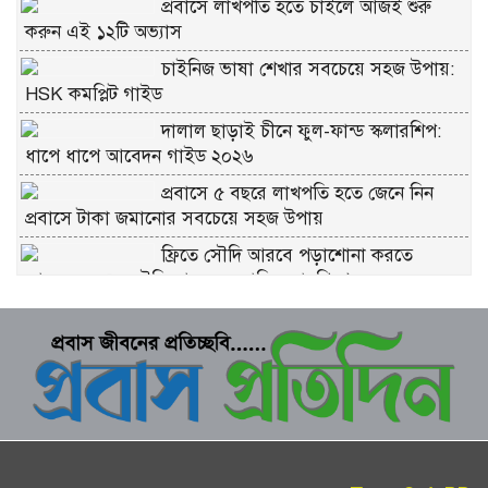
প্রবাসে লাখপতি হতে চাইলে আজই শুরু
করুন এই ১২টি অভ্যাস
চাইনিজ ভাষা শেখার সবচেয়ে সহজ উপায়:
HSK কমপ্লিট গাইড
দালাল ছাড়াই চীনে ফুল-ফান্ড স্কলারশিপ:
ধাপে ধাপে আবেদন গাইড ২০২৬
প্রবাসে ৫ বছরে লাখপতি হতে জেনে নিন
প্রবাসে টাকা জমানোর সবচেয়ে সহজ উপায়
ফ্রিতে সৌদি আরবে পড়াশোনা করতে
আবেদন করুন সৌদি আরব সরকারি স্কলারশিপে
চীনে ফ্রি স্কলারশিপ মানে কি সত্যিই ফ্রি?
কুরবানীর প্রতিটি পশমে সওয়াব: ইসলাম কী
বলে জানুন
ভাগে কুরবানি দেওয়ার নিয়ম: সবচেয়ে সহজ
ব্যাখ্যা