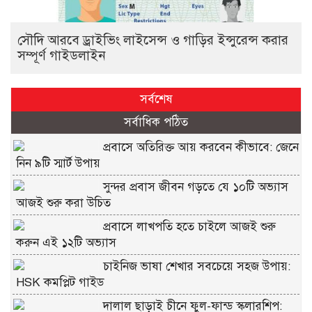
সৌদি আরবে ড্রাইভিং লাইসেন্স ও গাড়ির ইন্সুরেন্স করার
সম্পূর্ণ গাইডলাইন
সর্বশেষ
সর্বাধিক পঠিত
প্রবাসে অতিরিক্ত আয় করবেন কীভাবে: জেনে
নিন ৯টি স্মার্ট উপায়
সুন্দর প্রবাস জীবন গড়তে যে ১০টি অভ্যাস
আজই শুরু করা উচিত
প্রবাসে লাখপতি হতে চাইলে আজই শুরু
করুন এই ১২টি অভ্যাস
চাইনিজ ভাষা শেখার সবচেয়ে সহজ উপায়:
HSK কমপ্লিট গাইড
দালাল ছাড়াই চীনে ফুল-ফান্ড স্কলারশিপ: