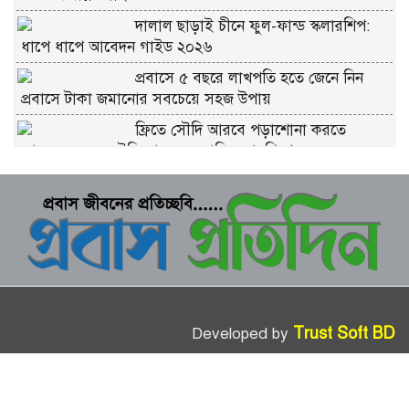
দালাল ছাড়াই চীনে ফুল-ফান্ড স্কলারশিপ:
ধাপে ধাপে আবেদন গাইড ২০২৬
প্রবাসে ৫ বছরে লাখপতি হতে জেনে নিন
প্রবাসে টাকা জমানোর সবচেয়ে সহজ উপায়
ফ্রিতে সৌদি আরবে পড়াশোনা করতে
আবেদন করুন সৌদি আরব সরকারি স্কলারশিপে
চীনে ফ্রি স্কলারশিপ মানে কি সত্যিই ফ্রি?
কুরবানীর প্রতিটি পশমে সওয়াব: ইসলাম কী
বলে জানুন
ভাগে কুরবানি দেওয়ার নিয়ম: সবচেয়ে সহজ
ব্যাখ্যা
Trust Soft BD
Developed by