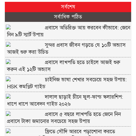
সর্বশেষ
সর্বাধিক পঠিত
প্রবাসে অতিরিক্ত আয় করবেন কীভাবে: জেনে
নিন ৯টি স্মার্ট উপায়
সুন্দর প্রবাস জীবন গড়তে যে ১০টি অভ্যাস
আজই শুরু করা উচিত
প্রবাসে লাখপতি হতে চাইলে আজই শুরু
করুন এই ১২টি অভ্যাস
চাইনিজ ভাষা শেখার সবচেয়ে সহজ উপায়:
HSK কমপ্লিট গাইড
দালাল ছাড়াই চীনে ফুল-ফান্ড স্কলারশিপ:
ধাপে ধাপে আবেদন গাইড ২০২৬
প্রবাসে ৫ বছরে লাখপতি হতে জেনে নিন
প্রবাসে টাকা জমানোর সবচেয়ে সহজ উপায়
ফ্রিতে সৌদি আরবে পড়াশোনা করতে