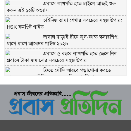
প্রবাসে লাখপতি হতে চাইলে আজই শুরু
করুন এই ১২টি অভ্যাস
চাইনিজ ভাষা শেখার সবচেয়ে সহজ উপায়:
HSK কমপ্লিট গাইড
দালাল ছাড়াই চীনে ফুল-ফান্ড স্কলারশিপ:
ধাপে ধাপে আবেদন গাইড ২০২৬
প্রবাসে ৫ বছরে লাখপতি হতে জেনে নিন
প্রবাসে টাকা জমানোর সবচেয়ে সহজ উপায়
ফ্রিতে সৌদি আরবে পড়াশোনা করতে
আবেদন করুন সৌদি আরব সরকারি স্কলারশিপে
চীনে ফ্রি স্কলারশিপ মানে কি সত্যিই ফ্রি?
কুরবানীর প্রতিটি পশমে সওয়াব: ইসলাম কী
বলে জানুন
ভাগে কুরবানি দেওয়ার নিয়ম: সবচেয়ে সহজ
ব্যাখ্যা