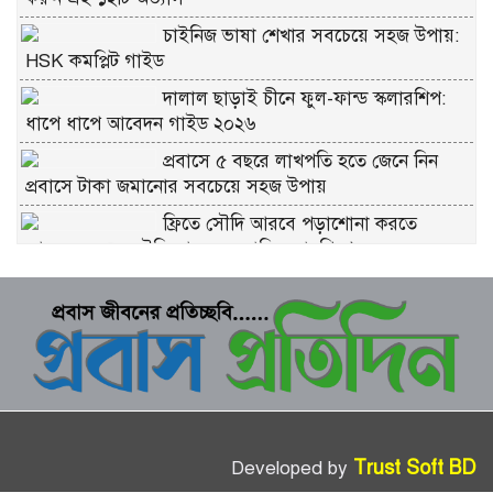
চাইনিজ ভাষা শেখার সবচেয়ে সহজ উপায়:
HSK কমপ্লিট গাইড
দালাল ছাড়াই চীনে ফুল-ফান্ড স্কলারশিপ:
ধাপে ধাপে আবেদন গাইড ২০২৬
প্রবাসে ৫ বছরে লাখপতি হতে জেনে নিন
প্রবাসে টাকা জমানোর সবচেয়ে সহজ উপায়
ফ্রিতে সৌদি আরবে পড়াশোনা করতে
আবেদন করুন সৌদি আরব সরকারি স্কলারশিপে
চীনে ফ্রি স্কলারশিপ মানে কি সত্যিই ফ্রি?
কুরবানীর প্রতিটি পশমে সওয়াব: ইসলাম কী
বলে জানুন
ভাগে কুরবানি দেওয়ার নিয়ম: সবচেয়ে সহজ
ব্যাখ্যা
Trust Soft BD
Developed by