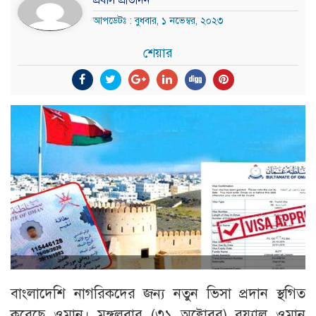
প্রবাস প্রতিদিন
আপডেটঃ : বুধবার, ১ নভেম্বর, ২০২৩
শেয়ার
বাংলাদেশি নাগরিকদের জন্য নতুন ভিসা প্রদান স্থগিত
করেছে ওমান। মঙ্গলবার (৩১ অক্টোবর) রয়্যাল ওমান