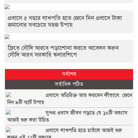
প্রবাসে ৫ বছরে লাখপতি হতে জেনে নিন প্রবাসে টাকা
জমানোর সবচেয়ে সহজ উপায়
ফ্রিতে সৌদি আরবে পড়াশোনা করতে আবেদন করুন
সৌদি আরব সরকারি স্কলারশিপে
সর্বশেষ
সর্বাধিক পঠিত
প্রবাসে অতিরিক্ত আয় করবেন কীভাবে: জেনে
নিন ৯টি স্মার্ট উপায়
সুন্দর প্রবাস জীবন গড়তে যে ১০টি অভ্যাস
আজই শুরু করা উচিত
প্রবাসে লাখপতি হতে চাইলে আজই শুরু
করুন এই ১২টি অভ্যাস