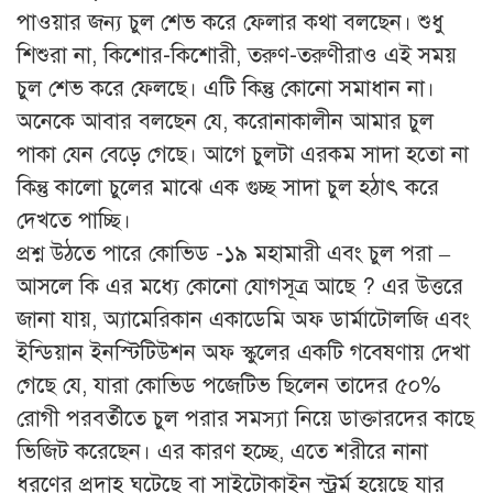
পাওয়ার জন্য চুল শেভ করে ফেলার কথা বলছেন। শুধু
শিশুরা না, কিশোর-কিশোরী, তরুণ-তরুণীরাও এই সময়
চুল শেভ করে ফেলছে। এটি কিন্তু কোনো সমাধান না।
অনেকে আবার বলছেন যে, করোনাকালীন আমার চুল
পাকা যেন বেড়ে গেছে। আগে চুলটা এরকম সাদা হতো না
কিন্তু কালো চুলের মাঝে এক গুচ্ছ সাদা চুল হঠাৎ করে
দেখতে পাচ্ছি।
প্রশ্ন উঠতে পারে কোভিড -১৯ মহামারী এবং চুল পরা –
আসলে কি এর মধ্যে কোনো যোগসূত্র আছে ? এর উত্তরে
জানা যায়, অ্যামেরিকান একাডেমি অফ ডার্মাটোলজি এবং
ইন্ডিয়ান ইনস্টিটিউশন অফ স্কুলের একটি গবেষণায় দেখা
গেছে যে, যারা কোভিড পজেটিভ ছিলেন তাদের ৫০%
রোগী পরবর্তীতে চুল পরার সমস্যা নিয়ে ডাক্তারদের কাছে
ভিজিট করেছেন। এর কারণ হচ্ছে, এতে শরীরে নানা
ধরণের প্রদাহ ঘটেছে বা সাইটোকাইন স্ট্রর্ম হয়েছে যার