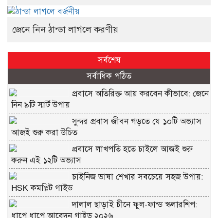
জেনে নিন ঠান্ডা লাগলে করণীয়
সর্বশেষ
সর্বাধিক পঠিত
প্রবাসে অতিরিক্ত আয় করবেন কীভাবে: জেনে
নিন ৯টি স্মার্ট উপায়
সুন্দর প্রবাস জীবন গড়তে যে ১০টি অভ্যাস
আজই শুরু করা উচিত
প্রবাসে লাখপতি হতে চাইলে আজই শুরু
করুন এই ১২টি অভ্যাস
চাইনিজ ভাষা শেখার সবচেয়ে সহজ উপায়:
HSK কমপ্লিট গাইড
দালাল ছাড়াই চীনে ফুল-ফান্ড স্কলারশিপ:
ধাপে ধাপে আবেদন গাইড ২০২৬