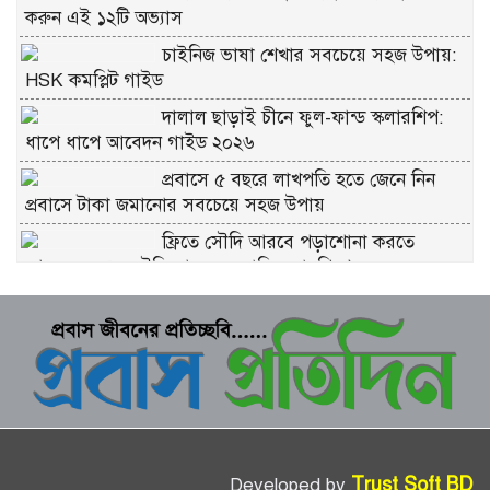
করুন এই ১২টি অভ্যাস
চাইনিজ ভাষা শেখার সবচেয়ে সহজ উপায়:
HSK কমপ্লিট গাইড
দালাল ছাড়াই চীনে ফুল-ফান্ড স্কলারশিপ:
ধাপে ধাপে আবেদন গাইড ২০২৬
প্রবাসে ৫ বছরে লাখপতি হতে জেনে নিন
প্রবাসে টাকা জমানোর সবচেয়ে সহজ উপায়
ফ্রিতে সৌদি আরবে পড়াশোনা করতে
আবেদন করুন সৌদি আরব সরকারি স্কলারশিপে
চীনে ফ্রি স্কলারশিপ মানে কি সত্যিই ফ্রি?
কুরবানীর প্রতিটি পশমে সওয়াব: ইসলাম কী
বলে জানুন
ভাগে কুরবানি দেওয়ার নিয়ম: সবচেয়ে সহজ
ব্যাখ্যা
Trust Soft BD
Developed by