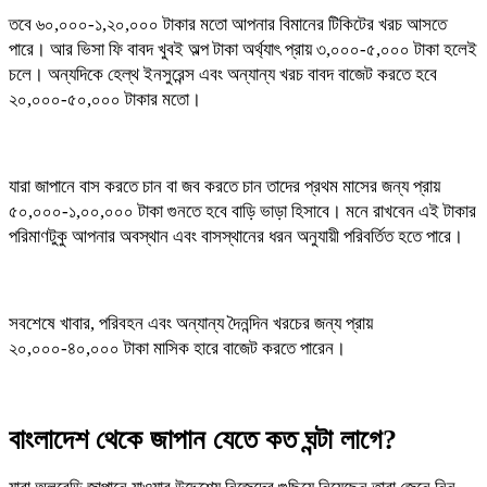
তবে ৬০,০০০-১,২০,০০০ টাকার মতো আপনার বিমানের টিকিটের খরচ আসতে
পারে। আর ভিসা ফি বাবদ খুবই অল্প টাকা অর্থ্যাৎ প্রায় ৩,০০০-৫,০০০ টাকা হলেই
চলে। অন্যদিকে হেল্থ ইনসুরেন্স এবং অন্যান্য খরচ বাবদ বাজেট করতে হবে
২০,০০০-৫০,০০০ টাকার মতো।
যারা জাপানে বাস করতে চান বা জব করতে চান তাদের প্রথম মাসের জন্য প্রায়
৫০,০০০-১,০০,০০০ টাকা গুনতে হবে বাড়ি ভাড়া হিসাবে। মনে রাখবেন এই টাকার
পরিমাণটুকু আপনার অবস্থান এবং বাসস্থানের ধরন অনুযায়ী পরিবর্তিত হতে পারে।
সবশেষে খাবার, পরিবহন এবং অন্যান্য দৈনন্দিন খরচের জন্য প্রায়
২০,০০০-৪০,০০০ টাকা মাসিক হারে বাজেট করতে পারেন।
বাংলাদেশ থেকে জাপান যেতে কত ঘন্টা লাগে?