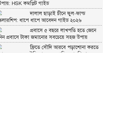
উপায়: HSK কমপ্লিট গাইড
দালাল ছাড়াই চীনে ফুল-ফান্ড
স্কলারশিপ: ধাপে ধাপে আবেদন গাইড ২০২৬
প্রবাসে ৫ বছরে লাখপতি হতে জেনে
নিন প্রবাসে টাকা জমানোর সবচেয়ে সহজ উপায়
ফ্রিতে সৌদি আরবে পড়াশোনা করতে
আবেদন করুন সৌদি আরব সরকারি স্কলারশিপে
চীনে ফ্রি স্কলারশিপ মানে কি সত্যিই
্রি?
কুরবানীর প্রতিটি পশমে সওয়াব:
ইসলাম কী বলে জানুন
ভাগে কুরবানি দেওয়ার নিয়ম: সবচেয়ে
সহজ ব্যাখ্যা