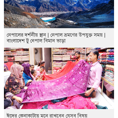
নেপালের দর্শনীয় স্থান | নেপাল ভ্রমণের উপযুক্ত সময় |
বাংলাদেশ টু নেপাল বিমান ভাড়া
ঈদের কেনাকাটায় মনে রাখবেন যেসব বিষয়