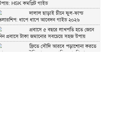
উপায়: HSK কমপ্লিট গাইড
দালাল ছাড়াই চীনে ফুল-ফান্ড
স্কলারশিপ: ধাপে ধাপে আবেদন গাইড ২০২৬
প্রবাসে ৫ বছরে লাখপতি হতে জেনে
নিন প্রবাসে টাকা জমানোর সবচেয়ে সহজ উপায়
ফ্রিতে সৌদি আরবে পড়াশোনা করতে
আবেদন করুন সৌদি আরব সরকারি স্কলারশিপে
চীনে ফ্রি স্কলারশিপ মানে কি সত্যিই
্রি?
কুরবানীর প্রতিটি পশমে সওয়াব:
ইসলাম কী বলে জানুন
ভাগে কুরবানি দেওয়ার নিয়ম: সবচেয়ে
সহজ ব্যাখ্যা