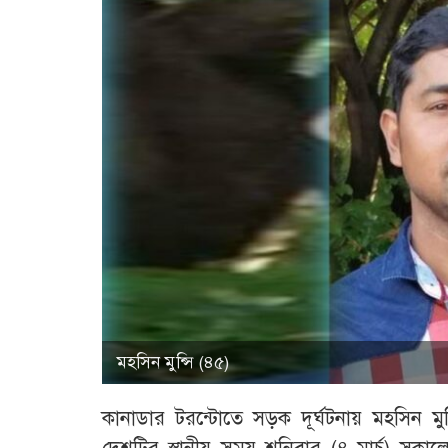
মহসিন মুন্সি (৪৫)
কানাডার টরন্টোতে সড়ক দূর্ঘটনায় মহসিন মুন