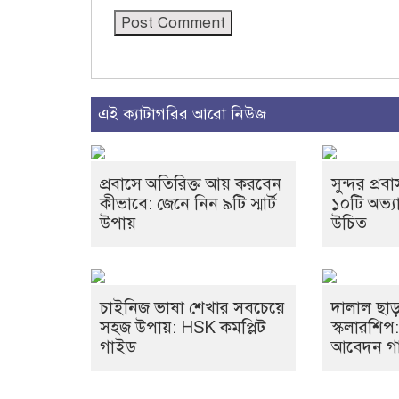
এই ক্যাটাগরির আরো নিউজ
প্রবাসে অতিরিক্ত আয় করবেন
সুন্দর প্
কীভাবে: জেনে নিন ৯টি স্মার্ট
১০টি অভ্য
উপায়
উচিত
চাইনিজ ভাষা শেখার সবচেয়ে
দালাল ছাড়
সহজ উপায়: HSK কমপ্লিট
স্কলারশিপ
গাইড
আবেদন গ