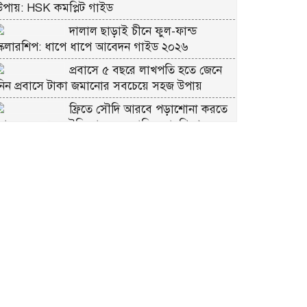
উপায়: HSK কমপ্লিট গাইড
দালাল ছাড়াই চীনে ফুল-ফান্ড
স্কলারশিপ: ধাপে ধাপে আবেদন গাইড ২০২৬
প্রবাসে ৫ বছরে লাখপতি হতে জেনে
নিন প্রবাসে টাকা জমানোর সবচেয়ে সহজ উপায়
ফ্রিতে সৌদি আরবে পড়াশোনা করতে
আবেদন করুন সৌদি আরব সরকারি স্কলারশিপে
চীনে ফ্রি স্কলারশিপ মানে কি সত্যিই
্রি?
কুরবানীর প্রতিটি পশমে সওয়াব:
ইসলাম কী বলে জানুন
ভাগে কুরবানি দেওয়ার নিয়ম: সবচেয়ে
সহজ ব্যাখ্যা