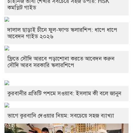
চাইনিজ ভাষা শেখার সবচেয়ে সহজ উপায়: HSK
কমপ্লিট গাইড
দালাল ছাড়াই চীনে ফুল-ফান্ড স্কলারশিপ: ধাপে ধাপে
আবেদন গাইড ২০২৬
ফ্রিতে সৌদি আরবে পড়াশোনা করতে আবেদন করুন
সৌদি আরব সরকারি স্কলারশিপে
কুরবানীর প্রতিটি পশমে সওয়াব: ইসলাম কী বলে জানুন
ভাগে কুরবানি দেওয়ার নিয়ম: সবচেয়ে সহজ ব্যাখ্যা