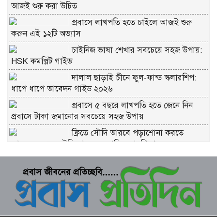
আজই শুরু করা উচিত
প্রবাসে লাখপতি হতে চাইলে আজই শুরু
করুন এই ১২টি অভ্যাস
চাইনিজ ভাষা শেখার সবচেয়ে সহজ উপায়:
HSK কমপ্লিট গাইড
দালাল ছাড়াই চীনে ফুল-ফান্ড স্কলারশিপ:
ধাপে ধাপে আবেদন গাইড ২০২৬
প্রবাসে ৫ বছরে লাখপতি হতে জেনে নিন
প্রবাসে টাকা জমানোর সবচেয়ে সহজ উপায়
ফ্রিতে সৌদি আরবে পড়াশোনা করতে
আবেদন করুন সৌদি আরব সরকারি স্কলারশিপে
চীনে ফ্রি স্কলারশিপ মানে কি সত্যিই ফ্রি?
কুরবানীর প্রতিটি পশমে সওয়াব: ইসলাম কী
বলে জানুন
ভাগে কুরবানি দেওয়ার নিয়ম: সবচেয়ে সহজ
ব্যাখ্যা