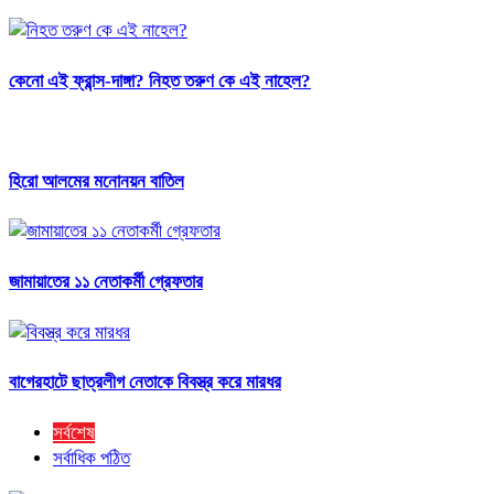
কেনো এই ফ্রান্স-দাঙ্গা? নিহত তরুণ কে এই নাহেল?
হিরো আলমের মনোনয়ন বাতিল
জামায়াতের ১১ নেতাকর্মী গ্রেফতার
বাগেরহাটে ছাত্রলীগ নেতাকে বিবস্ত্র করে মারধর
সর্বশেষ
সর্বাধিক পঠিত