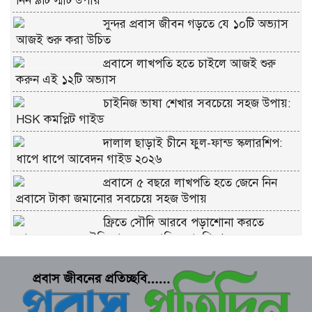
নিন ৯টি স্মার্ট উপায়
সুন্দর প্রবাস জীবন গড়তে যে ১০টি অভ্যাস
আজই শুরু করা উচিত
প্রবাসে লাখপতি হতে চাইলে আজই শুরু
করুন এই ১২টি অভ্যাস
চাইনিজ ভাষা শেখার সবচেয়ে সহজ উপায়:
HSK কমপ্লিট গাইড
দালাল ছাড়াই চীনে ফুল-ফান্ড স্কলারশিপ:
ধাপে ধাপে আবেদন গাইড ২০২৬
প্রবাসে ৫ বছরে লাখপতি হতে জেনে নিন
প্রবাসে টাকা জমানোর সবচেয়ে সহজ উপায়
ফ্রিতে সৌদি আরবে পড়াশোনা করতে
আবেদন করুন সৌদি আরব সরকারি স্কলারশিপে
চীনে ফ্রি স্কলারশিপ মানে কি সত্যিই ফ্রি?
কুরবানীর প্রতিটি পশমে সওয়াব: ইসলাম কী
বলে জানুন