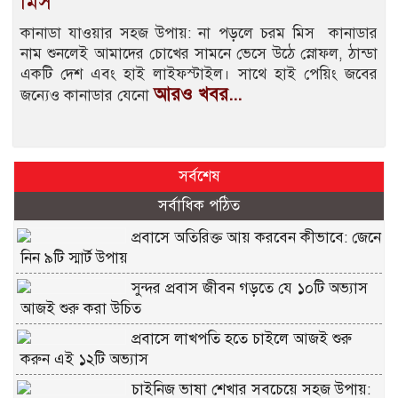
মিস
কানাডা যাওয়ার সহজ উপায়: না পড়লে চরম মিস কানাডার
নাম শুনলেই আমাদের চোখের সামনে ভেসে উঠে স্নোফল, ঠান্ডা
একটি দেশ এবং হাই লাইফস্টাইল। সাথে হাই পেয়িং জবের
আরও খবর...
জন্যেও কানাডার যেনো
সর্বশেষ
সর্বাধিক পঠিত
প্রবাসে অতিরিক্ত আয় করবেন কীভাবে: জেনে
নিন ৯টি স্মার্ট উপায়
সুন্দর প্রবাস জীবন গড়তে যে ১০টি অভ্যাস
আজই শুরু করা উচিত
প্রবাসে লাখপতি হতে চাইলে আজই শুরু
করুন এই ১২টি অভ্যাস
চাইনিজ ভাষা শেখার সবচেয়ে সহজ উপায়: